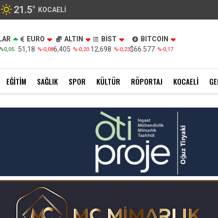
21.5
°
KOCAELI
LAR
EURO
ALTIN
BİST
BITCOIN
51,18
6,405
12,698
$66.577
%0,05
%-0,08
%-0,20
%-0,23
%-0,17
EĞITIM
SAĞLIK
SPOR
KÜLTÜR
RÖPORTAJ
KOCAELI
GE