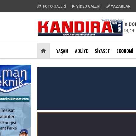
FOTO
GALERİ
VİDEO
GALERİ
YAZARLAR
DO
44,44
YAŞAM
ADLIYE
SIYASET
EKONOMI