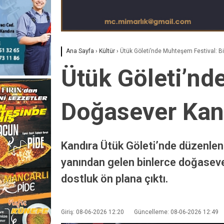
Ana Sayfa
›
Kültür
›
Ütük Göleti’nde Muhteşem Festival: B
Ütük Göleti’nd
Doğasever Kand
Kandıra Ütük Göleti’nde düzenlene
yanından gelen binlerce doğaseveri
dostluk ön plana çıktı.
Giriş: 08-06-2026 12:20
Güncelleme: 08-06-2026 12:49