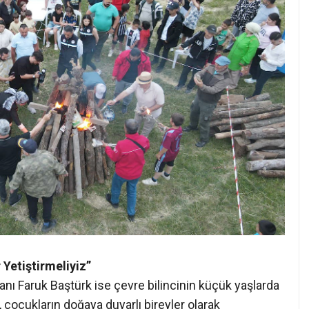
 Yetiştirmeliyiz”
ı Faruk Baştürk ise çevre bilincinin küçük yaşlarda
, çocukların doğaya duyarlı bireyler olarak