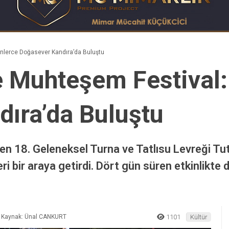
inlerce Doğasever Kandıra’da Buluştu
e Muhteşem Festival:
ıra’da Buluştu
n 18. Geleneksel Turna ve Tatlısu Levreği Tutm
 bir araya getirdi. Dört gün süren etkinlikte d
Kaynak: Ünal CANKURT
1101
Kültür