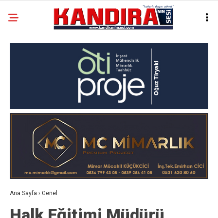
Ana Sayfa
›
Genel
Halk Eğitimi Müdürü