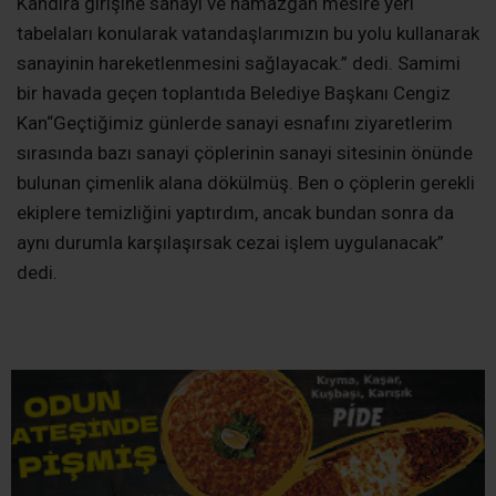
Sanayi Çevresi Düzenlenecek
Sanayi sitesi çevresinde esnaflara ait olan hurdalar ve
terkedilmiş araçların toplatılması sanayinin estetik
açıdan daha düzenli bir görünüm kazanması için
çalışmalar yapılacağını söyleyen Başkan Kan
“Namazgâh Deresi’nin ıslah edilmesi gerçekleştirildi. Bu
alanın sanayi girişi ile birlikte çevre düzenlemesi
çalışmaları hızla devam ediyor. Eski İzmit yolundan
Kandıra girişine sanayi ve namazgâh mesire yeri
tabelaları konularak vatandaşlarımızın bu yolu kullanarak
sanayinin hareketlenmesini sağlayacak.” dedi. Samimi
bir havada geçen toplantıda Belediye Başkanı Cengiz
Kan“Geçtiğimiz günlerde sanayi esnafını ziyaretlerim
sırasında bazı sanayi çöplerinin sanayi sitesinin önünde