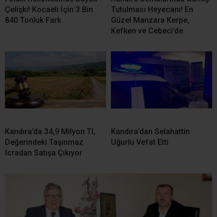
Türksat 3A’daki Yayınlar 16 Ağustos’ta yeni uydulara
geçecek
Fındık Rekoltesinde Büyük
Kandıra Semalarında Güneş