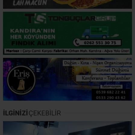
bulunan çimenlik alana dökülmüş. Ben o çöplerin gerekli
ekiplere temizliğini yaptırdım, ancak bundan sonra da
aynı durumla karşılaşırsak cezai işlem uygulanacak”
dedi.