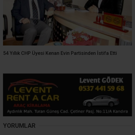
Çelişki! Kocaeli İçin 3 Bin
Tutulması Heyecanı! En
840 Tonluk Fark
Güzel Manzara Kerpe,
Kefken ve Cebeci’de
Kandıra’da 34,9 Milyon TL
Kandıra’dan Selahattin
Değerindeki Taşınmaz
Uğurlu Vefat Etti
İcradan Satışa Çıkıyor