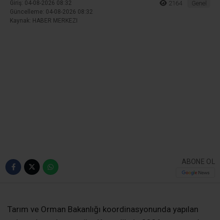
Ana Sayfa
›
Genel
Fındık Rekoltesinde
Büyük Çelişki! Kocaeli İçin
3 Bin 840 Tonluk Fark
2026 fındık hasadı öncesinde açıklanan rekolte
tahminleri üreticilerin kafasını karıştırdı. Tarım ve
Orman Bakanlığı ile Karadeniz Fındık ve
Mamulleri İhracatçıları Birliği’nin (KFMİB) verileri
arasında hem Türkiye genelinde hem de Kocaeli
özelinde dikkat çeken farklılıklar ortaya çıktı.
Giriş: 04-08-2026 08:32
2164
Genel