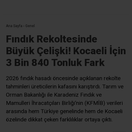
Bir yanıt yazın
Yorum
*
Ad
*
E-posta
*
Daha sonraki yorumlarımda kullanılması için adım, e-posta adresim
ve site adresim bu tarayıcıya kaydedilsin.