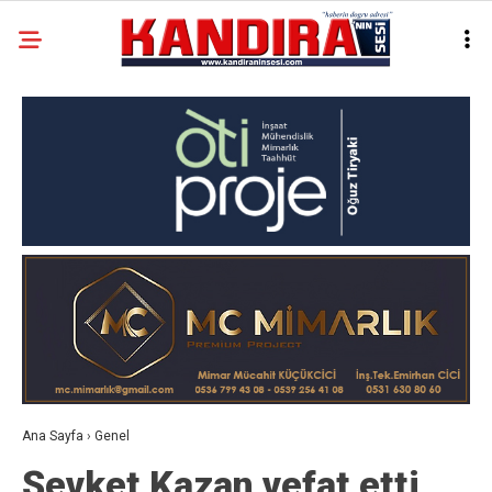
Ana Sayfa
›
Genel
Şevket Kazan vefat etti