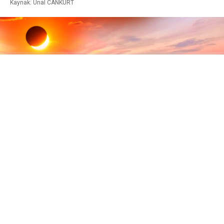
Kaynak: Ünal CANKURT
ABONE OL
12 Ağustos’ta dünyanın bazı bölgelerinde tam Güneş