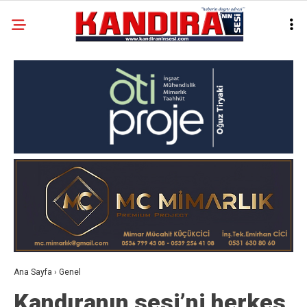
Ana Sayfa
›
Genel
Kandıranın sesi’ni herkes