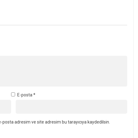
Kerpe, Kefken ve
Satışa Çıkıyor
e
 CHP Üyesi Kenan Evin
29 Temmuz’da Kandıra’da 6 Plaj
n İstifa Etti
Hariç Tüm Sahillerde Denize
Girmek Yasaklandı