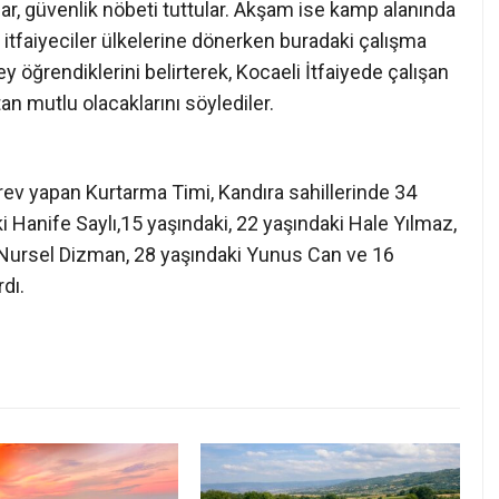
zamanında müdahalesiyle Kandıra sahillerine gelen
yor.
e Başkanlığı tarafından eğitim için şehrimize davet
rinde 2 gün boyunca görev yaptı. 8 kişiden oluşan
gıcı, bir tane de sağlık personeli ile birlikte Cebeci
lar, güvenlik nöbeti tuttular. Akşam ise kamp alanında
 itfaiyeciler ülkelerine dönerken buradaki çalışma
ey öğrendiklerini belirterek, Kocaeli İtfaiyede çalışan
an mutlu olacaklarını söylediler.
örev yapan Kurtarma Timi, Kandıra sahillerinde 34
 Hanife Saylı,15 yaşındaki, 22 yaşındaki Hale Yılmaz,
 Nursel Dizman, 28 yaşındaki Yunus Can ve 16