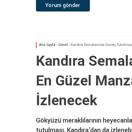
Yorum
*
Ad
*
Daha sonraki yorumlarımda kullanılması için adım, e