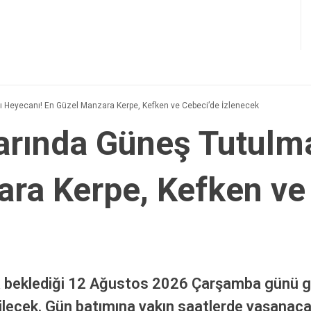
E-posta
*
-posta adresim ve site adresim bu tarayıcıya kaydedilsin.