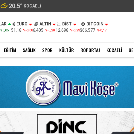
20.5
°
KOCAELI
LAR
EURO
ALTIN
BİST
BITCOIN
51,18
6,405
12,698
$66.577
%0,05
%-0,08
%-0,20
%-0,23
%-0,17
EĞITIM
SAĞLIK
SPOR
KÜLTÜR
RÖPORTAJ
KOCAELI
GE