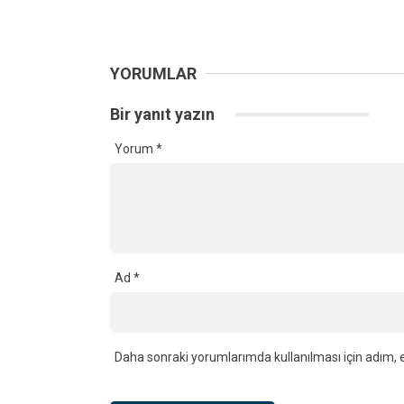
Tonluk Fark
Manzara 
Cebeci’d
Kandıra’dan Selahattin Uğurlu
54 Yıllık
Vefat Etti
Partisinde
YORUMLAR
Bir yanıt yazın