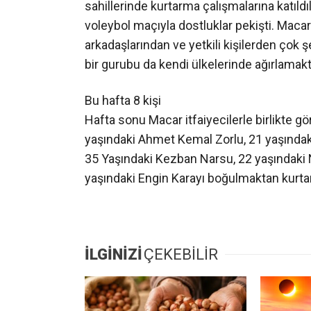
timinin yerinde, sağlık personelinin ise 
tatilciler güven içinde denizin tadını çıkarı
Macar itfaiyeciler Cebeci’de
Kocaeli Büyükşehir Belediyesi İtfaiye Dair
edilen Macarlı itfaiyeciler Cebeci sahille
Macar İtfaiyeciler aralarında iki Su altı dal
sahillerinde kurtarma çalışmalarına katıldı
voleybol maçıyla dostluklar pekişti. Macar
arkadaşlarından ve yetkili kişilerden çok ş
bir gurubu da kendi ülkelerinde ağırlamakt
Bu hafta 8 kişi
Hafta sonu Macar itfaiyecilerle birlikte g
yaşındaki Ahmet Kemal Zorlu, 21 yaşındaki
35 Yaşındaki Kezban Narsu, 22 yaşındaki