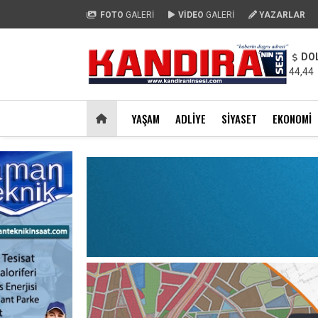
FOTO
GALERİ
VİDEO
GALERİ
YAZARLAR
DO
44,44
YAŞAM
ADLIYE
SIYASET
EKONOMI