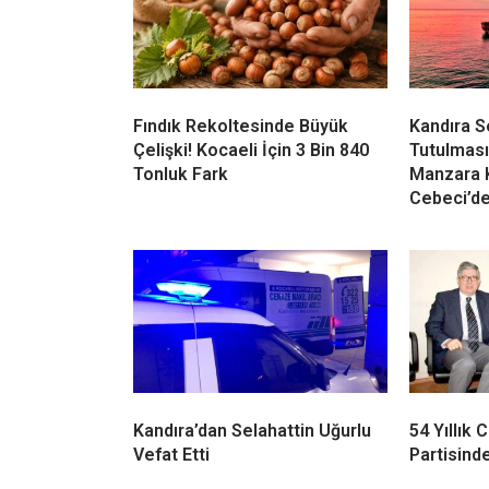
yaşındaki Engin Karayı boğulmaktan kurtar
İLGİNİZİ
ÇEKEBİLİR
Fındık Rekoltesinde Büyük
Kandıra 
Çelişki! Kocaeli İçin 3 Bin 840
Tutulması