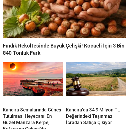
Fındık Rekoltesinde Büyük Çelişki! Kocaeli İçin 3 Bin
840 Tonluk Fark
Kandıra Semalarında Güneş
Kandıra’da 34,9 Milyon TL
Tutulması Heyecanı! En
Değerindeki Taşınmaz
Güzel Manzara Kerpe,
İcradan Satışa Çıkıyor
Kefken ve Cebeci’de