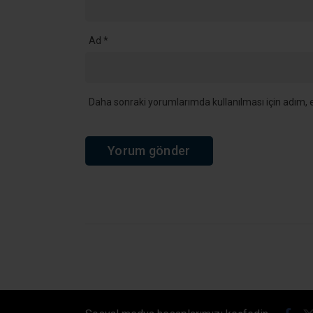
Ad
*
Daha sonraki yorumlarımda kullanılması için adım, e
Ana Sayfa
›
Genel
›
Fındık Rekoltesinde Büyük Çelişki! Koc
Fındık Rekoltes