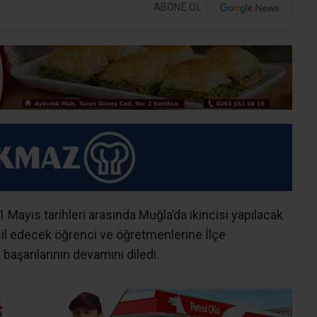
ABONE OL
ayıs tarihleri arasında Muğla’da ikincisi yapılacak
msil edecek öğrenci ve öğretmenlerine İlçe
şarılarının devamını diledi.