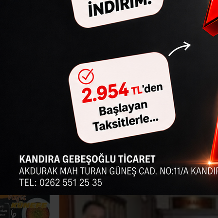
Ana Sayfa
›
Genel
›
METEM’den Erkal’a ziyaret
METEM’den Erka
2009–2010 Öğretim Yılı Kocaeli İ
Giriş: 03-05-2010 18:24
Güncelleme: 10-12-2025 23:46