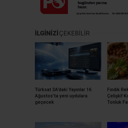
İLGİNİZİ
ÇEKEBİLİR
Türksat 3A’daki Yayınlar 16
Fındık Re
Ağustos’ta yeni uydulara
Çelişki! K
geçecek
Tonluk Fa