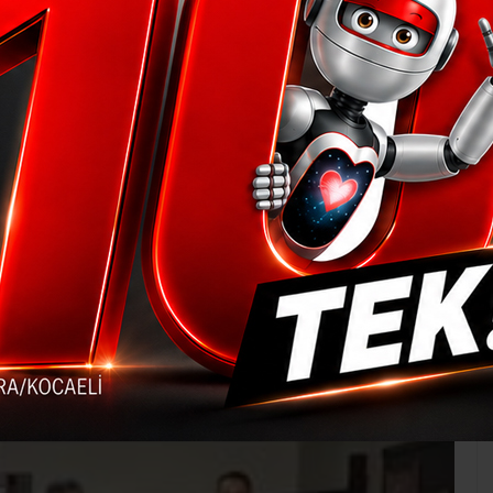
l’a ziyaret
li Genç Kızlar Futbol müsabakalarında
75
Genel