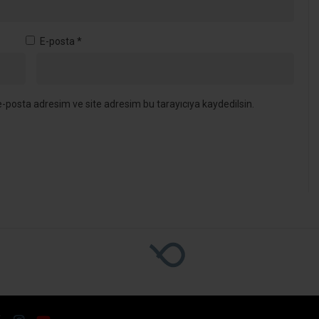
E-posta
*
-posta adresim ve site adresim bu tarayıcıya kaydedilsin.
aeli İçin 3 Bin 840 Tonluk Fark
inde Büyük Çelişki! 