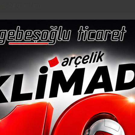
24.9
°
KOCAELI
LAR
EURO
ALTIN
BİST
BITCOIN
51,18
6,405
12,698
$66.577
%0,05
%-0,08
%-0,20
%-0,23
%-0,17
EĞITIM
SAĞLIK
SPOR
KÜLTÜR
RÖPORTAJ
KOCAELI
GE