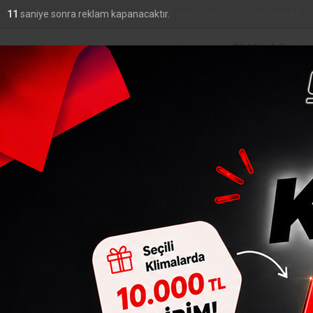
9
saniye sonra reklam kapanacaktır.
FOTO
GALERİ
VİDEO
GALERİ
YAZARLAR
DO
44,44
YAŞAM
ADLIYE
SIYASET
EKONOMI