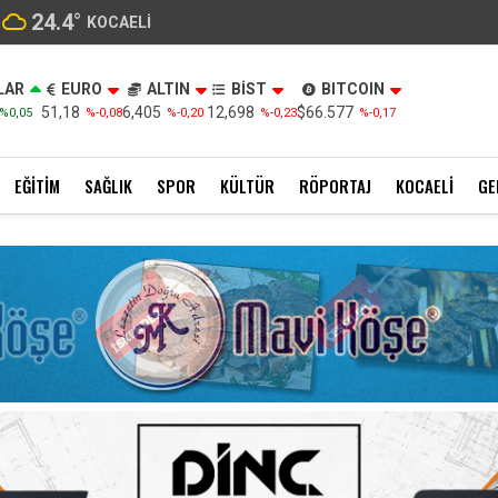
24.4
°
KOCAELI
LAR
EURO
ALTIN
BİST
BITCOIN
51,18
6,405
12,698
$66.577
%0,05
%-0,08
%-0,20
%-0,23
%-0,17
EĞITIM
SAĞLIK
SPOR
KÜLTÜR
RÖPORTAJ
KOCAELI
GE