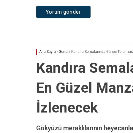
Ana Sayfa
›
Genel
›
Kandıra Semalarında Güneş Tutulması
Kandıra Semal
En Güzel Manza
İzlenecek
Gökyüzü meraklılarının heyecanl