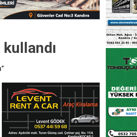
 kullandı
ı”