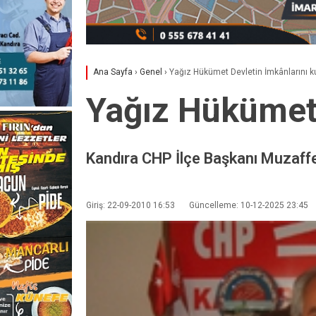
Ana Sayfa
›
Genel
›
Yağız Hükümet Devletin İmkânlarını k
Yağız Hükümet 
Kandıra CHP İlçe Başkanı Muzaffe
Giriş: 22-09-2010 16:53
Güncelleme: 10-12-2025 23:45