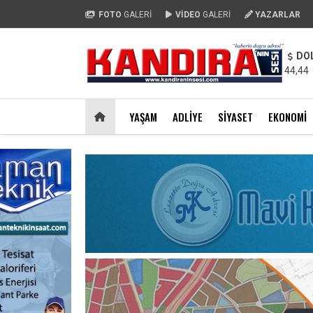
FOTO
GALERİ
VİDEO
GALERİ
YAZARLAR
DO
44,44
YAŞAM
ADLIYE
SIYASET
EKONOMI