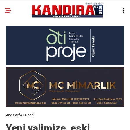
Ana Sayfa
›
Genel
Yeni valimize, eski