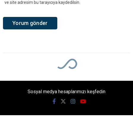
ve site adresim bu tarayıcıya kaydedilsin.
Ana Sayfa
›
Genel
Kandıra Semalarında
Güneş Tutulması
Heyecanı! En Güzel
Manzara Kerpe, Kefken ve
Cebeci’de İzlenecek