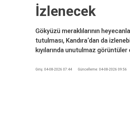
Ana Sayfa
›
Genel
›
Kandıra Semalarında Güneş Tutulması
Kandıra Semal
En Güzel Manza
İzlenecek
Gökyüzü meraklılarının heyecanl
tutulması, Kandıra’dan da izleneb