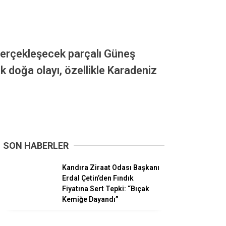
sı Heyecanı!
 Cebeci’de
erçekleşecek parçalı Güneş
 doğa olayı, özellikle Karadeniz