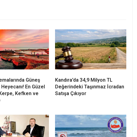
erine gelen aile fertleri olayın şokunu üzerlerinden
ukların evin içerisinde olup olmadığıydı. Şaban
iki evladının komşular tarafından evden sağ salim
n baba ve dede evin söndürülmesini gözyaşlarıyla
a yaşadığı ev Kocaeli Büyükşehir Belediyesi Kandıra
trol altına alınarak söndürüldü.