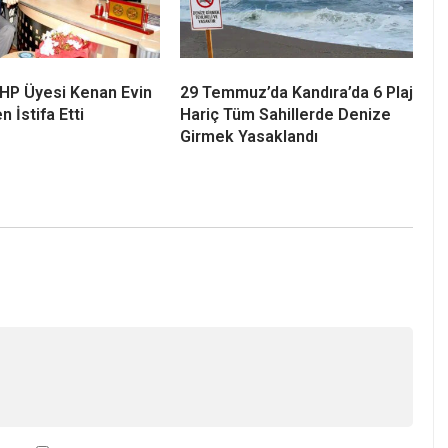
Semalarında Güneş
Kandıra’da 34,9 Milyon TL
 Heyecanı! En Güzel
Değerindeki Taşınmaz İcradan
Kerpe, Kefken ve
Satışa Çıkıyor
e
 CHP Üyesi Kenan Evin
29 Temmuz’da Kandıra’da 6 Plaj
n İstifa Etti
Hariç Tüm Sahillerde Denize
Girmek Yasaklandı