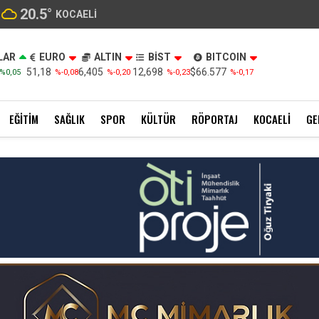
20.5
°
KOCAELI
LAR
EURO
ALTIN
BİST
BITCOIN
51,18
6,405
12,698
$66.577
%0,05
%-0,08
%-0,20
%-0,23
%-0,17
EĞITIM
SAĞLIK
SPOR
KÜLTÜR
RÖPORTAJ
KOCAELI
GE