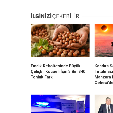
Komşularının haber vermesi üzerine olay y
atamazken ilk sordukları evde bulunan çoc
Çınar’ın ilkokula giden biri kız biri erkek 
çıkarıldıkları öğrenilince rahat nefes ala
içerisinde izledi. 6 aile ferdinin bir arad
itfaiye ekipleri tarafından kısa sürede kon
İLGİNİZİ
ÇEKEBİLİR