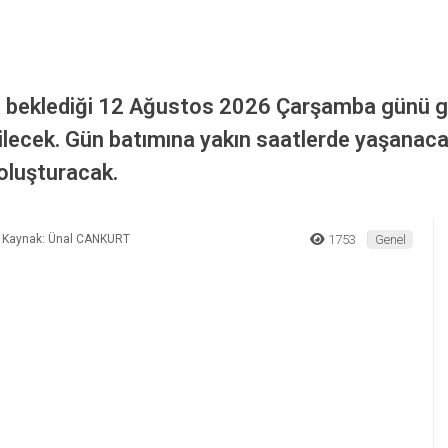
 Heyecanı! En Güzel Manzara Kerpe, Kefken ve Cebeci’de İzlenecek
arında Güneş Tutulma
ra Kerpe, Kefken ve
a beklediği 12 Ağustos 2026 Çarşamba günü g
ilecek. Gün batımına yakın saatlerde yaşanacak