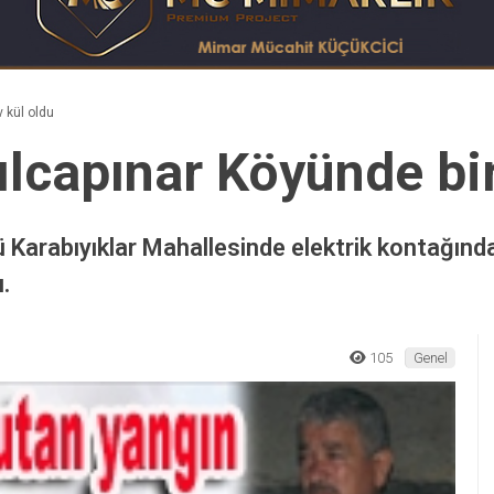
v kül oldu
ılcapınar Köyünde bir
ü Karabıyıklar Mahallesinde elektrik kontağınd
.
105
Genel