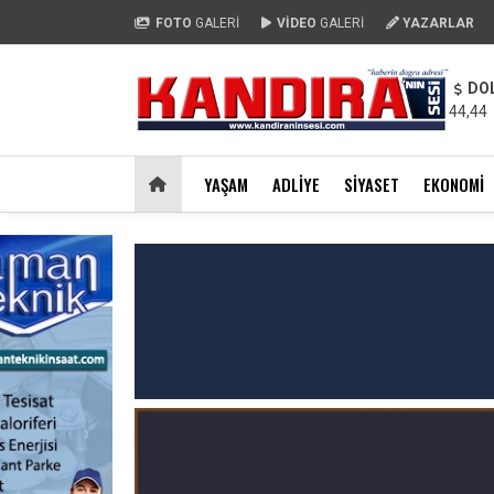
FOTO
GALERİ
VİDEO
GALERİ
YAZARLAR
DO
44,44
YAŞAM
ADLIYE
SIYASET
EKONOMI