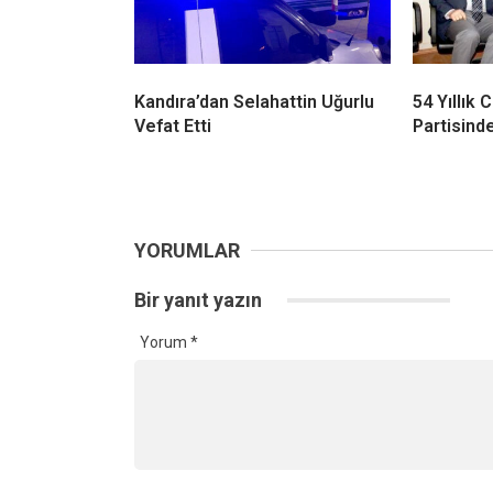
Fındık Rekoltesinde Büyük
Kandıra 
Çelişki! Kocaeli İçin 3 Bin 840
Tutulması
Tonluk Fark
Manzara 
Cebeci’d
Kandıra’dan Selahattin Uğurlu
54 Yıllık
Vefat Etti
Partisinde