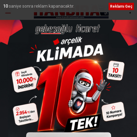
9
saniye sonra reklam kapanacaktır.
Reklamı Geç
Ana Sayfa
›
Genel
Kandıra Gıda İhtisas