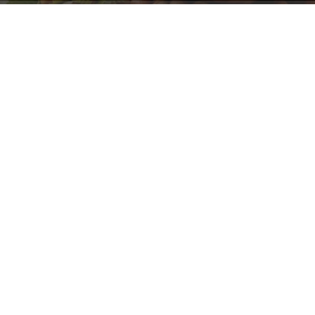
ABONE OL
Tarım ve Orman Bakanlığı koordinasyonunda yapılan
saha çalışmalarına göre Kocaeli’nde 2026 sezonunda
17 bin 430 ton kabuklu fındık üretimi bekleniyor. Buna
karşın, KFMİB adına hazırlanan rekolte raporunda ise
Kocaeli’nin üretimi 13 bin 590 ton olarak tahmin edildi.
İki kurumun Kocaeli için açıkladığı veriler arasında 3 bin
840 tonluk önemli bir fark bulunuyor.
Türkiye Genelinde Fark 100 Bin Tonu Aştı
Rekolte tahminlerindeki farklılık yalnızca Kocaeli ile