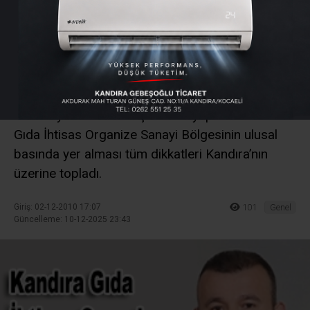
Organize Sanayi
Bölgesine 68 fabrika
kuruluyor
Kocakaymaz sınırları içersinde yapılacak olan
Gıda İhtisas Organize Sanayi Bölgesinin ulusal
basında yer alması tüm dikkatleri Kandıra’nın
üzerine topladı.
Giriş: 02-12-2010 17:07
101
Genel
Güncelleme: 10-12-2025 23:43