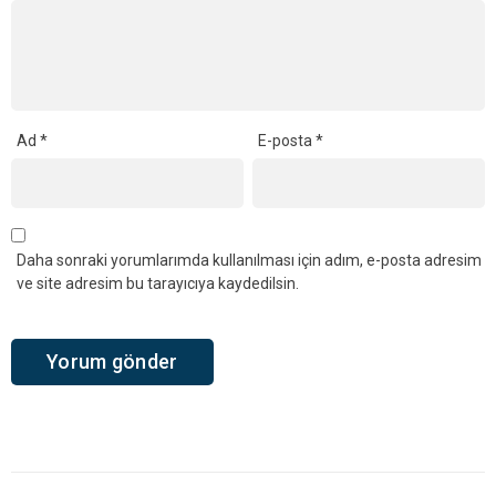
YORUMLAR
Bir yanıt yazın
Yorum
*
Ad
*
E-posta
*