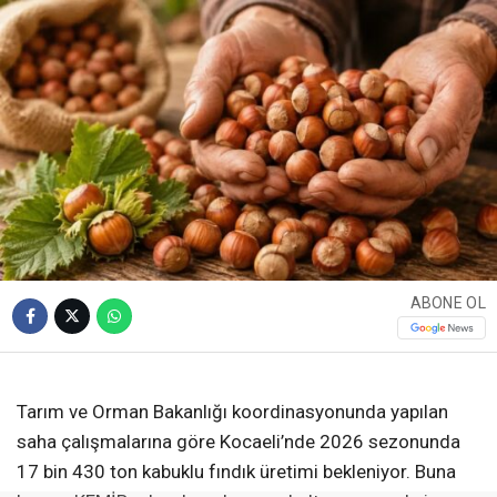
2026 fındık hasadı öncesinde açıklanan rekolte
tahminleri üreticilerin kafasını karıştırdı. Tarım ve
Orman Bakanlığı ile Karadeniz Fındık ve
Mamulleri İhracatçıları Birliği’nin (KFMİB) verileri
arasında hem Türkiye genelinde hem de Kocaeli
özelinde dikkat çeken farklılıklar ortaya çıktı.
Giriş: 04-08-2026 08:32
2013
Genel
Güncelleme: 04-08-2026 08:32
Kaynak: HABER MERKEZI