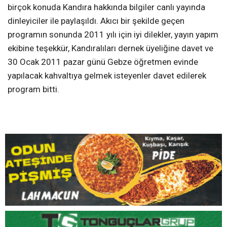
Değerler tanıtıldı
İki saat süren programda Kandıra’yı Kandıra yapan
değerler olan Kandıra’dan yetişmiş olan siyasetçileri,
kandıra hindisi, kandıra yoğurdu, kandıra taşı, klarneti,
balıkçılık, kandıra bezi, sebze ve meyvesi, tarihi gibi daha
birçok konuda Kandıra hakkında bilgiler canlı yayında
dinleyiciler ile paylaşıldı. Akıcı bir şekilde geçen
programın sonunda 2011 yılı için iyi dilekler, yayın yapım
ekibine teşekkür, Kandıralıları dernek üyeliğine davet ve
30 Ocak 2011 pazar günü Gebze öğretmen evinde
yapılacak kahvaltıya gelmek isteyenler davet edilerek
program bitti.