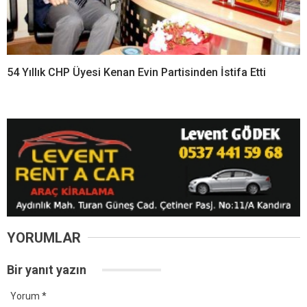
Kandıra’da 34,9 Milyon TL
Kandıra’dan Selahattin
Değerindeki Taşınmaz
Uğurlu Vefat Etti
İcradan Satışa Çıkıyor
54 Yıllık CHP Üyesi Kenan Evin Partisinden İstifa Etti