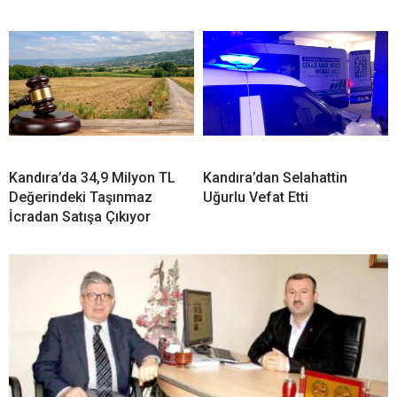
geçecek
Fındık Rekoltesinde Büyük
Kandıra Semalarında Güneş
Çelişki! Kocaeli İçin 3 Bin
Tutulması Heyecanı! En
840 Tonluk Fark
Güzel Manzara Kerpe,
Kefken ve Cebeci’de