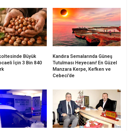
an Selahattin Uğurlu
54 Yıllık CHP Üyesi Kenan Evin
Partisinden İstifa Etti