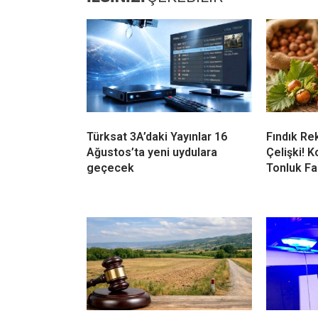
Kandıra’da 34,9 Milyon TL
Kandıra’d
Değerindeki Taşınmaz İcradan
Vefat Etti
Satışa Çıkıyor
YORUMLAR
Bir yanıt yazın
Yorum
*