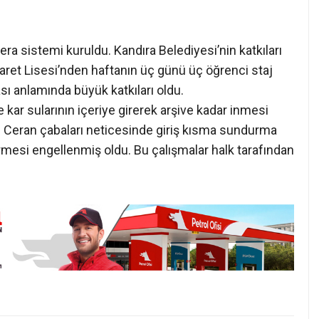
irmesi engellenmiş oldu. Bu çalışmalar halk tarafından
koltesinde Büyük
Kandıra Semalarında Güneş
ocaeli İçin 3 Bin 840
Tutulması Heyecanı! En Güzel
rk
Manzara Kerpe, Kefken ve
Cebeci’de