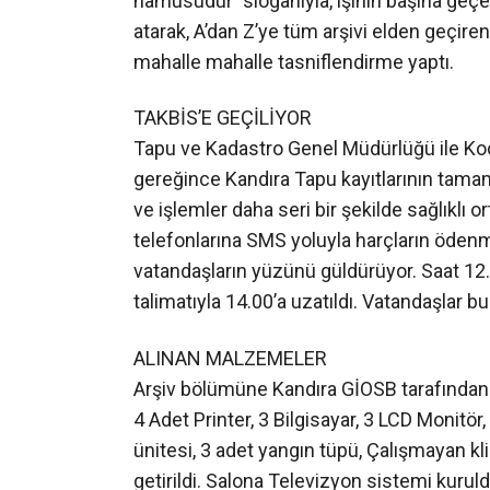
ve işlemler daha seri bir şekilde sağlıklı 
telefonlarına SMS yoluyla harçların ödenm
vatandaşların yüzünü güldürüyor. Saat 12
talimatıyla 14.00’a uzatıldı. Vatandaşlar 
ALINAN MALZEMELER
Arşiv bölümüne Kandıra GİOSB tarafından 
4 Adet Printer, 3 Bilgisayar, 3 LCD Monit
ünitesi, 3 adet yangın tüpü, Çalışmayan kl
getirildi. Salona Televizyon sistemi kuruld
KURUMLARIN DAYANIŞMASI
Kandıra Kaymakamlığı’nın katkıları ile Kam
ile Kandıra Tapu Müdürlüğüne Kandıra Tic
için görev aldı. İşlerin hızlı bir şekilde ol
Daha önceden yağışlı havalarda yağmur ve 
sorun oluşturuyordu. Yeni Müdür Hüseyin