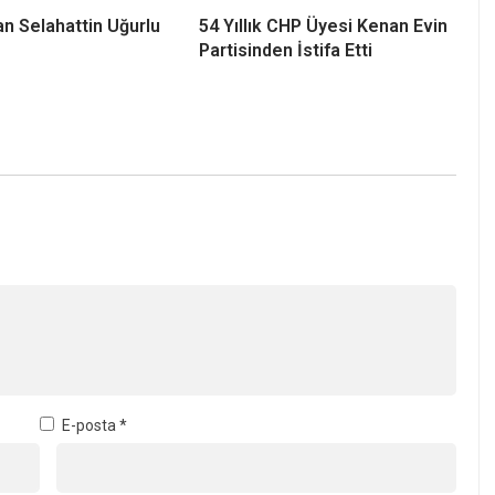
E-posta
*
-posta adresim ve site adresim bu tarayıcıya kaydedilsin.
aeli İçin 3 Bin 840 Tonluk Fark