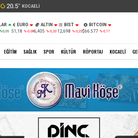
20.5
°
KOCAELI
LAR
EURO
ALTIN
BİST
BITCOIN
51,18
6,405
12,698
$66.577
%0,05
%-0,08
%-0,20
%-0,23
%-0,17
EĞITIM
SAĞLIK
SPOR
KÜLTÜR
RÖPORTAJ
KOCAELI
GE