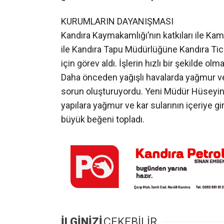
yapılara yağmur ve kar sularının içeriye g
büyük beğeni topladı.
İLGİNİZİ
ÇEKEBİLİR
Türksat 3A’daki Yayınlar 16
Fındık Re
Ağustos’ta yeni uydulara
Çelişki! K
geçecek
Tonluk Fa