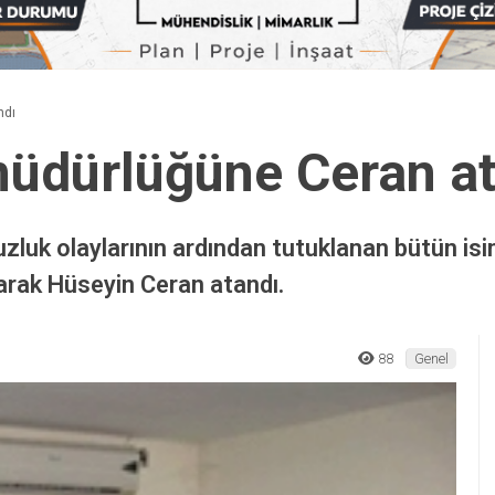
ndı
müdürlüğüne Ceran a
luk olaylarının ardından tutuklanan bütün isim
arak Hüseyin Ceran atandı.
88
Genel