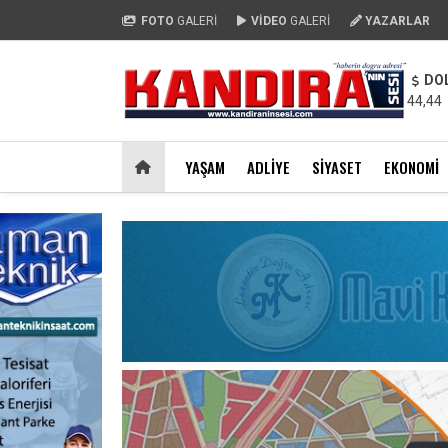
FOTO
GALERİ
VİDEO
GALERİ
YAZARLAR
DO
44,44
YAŞAM
ADLIYE
SIYASET
EKONOMI