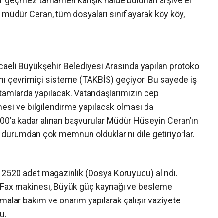
ortamlarda yapılacak. Vatandaşlarımızın cep
esi ve bilgilendirme yapılacak olması da
.00’a kadar alınan başvurular Müdür Hüseyin Ceran’ın
bu durumdan çok memnun olduklarını dile getiriyorlar.
2520 adet magazinlik (Dosya Koruyucu) alındı.
ör, Fax makinesı, Büyük güç kaynağı ve besleme
imalar bakım ve onarım yapılarak çalışır vaziyete
u.
era sistemi kuruldu. Kandıra Belediyesi’nin katkıları
aret Lisesi’nden haftanın üç günü üç öğrenci staj
ması anlamında büyük katkıları oldu.
kar sularının içeriye girerek arşive kadar inmesi
 Ceran çabaları neticesinde giriş kısma sundurma