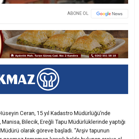
ABONE OL
Hüseyin Ceran, 15 yıl Kadastro Müdürlüğü’nde
, Manisa, Bilecik, Ereğli Tapu Müdürlüklerinde yaptığı
 Müdürü olarak göreve başladı. “Arşiv tapunun
çer geçmez tamamen karışık halde bulunan arşive el
n müdür Ceran, tüm dosyaları sınıflayarak köy köy,
aeli Büyükşehir Belediyesi Arasında yapılan protokol
mı çevrimiçi sisteme (TAKBİS) geçiyor. Bu sayede iş