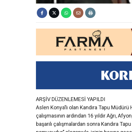
ARŞİV DÜZENLEMESİ YAPILDI
Aslen Konya’lı olan Kandıra Tapu Müdürü 
çalışmasının ardından 16 yıldır Ağrı, Afyon
başarılı çalışmalardan sonra Kandıra Tapu
namusudur’’ sloganıyla, işinin başına ge
atarak, A’dan Z’ye tüm arşivi elden geçire
mahalle mahalle tasniflendirme yaptı.
TAKBİS’E GEÇİLİYOR
Tapu ve Kadastro Genel Müdürlüğü ile Koc
gereğince Kandıra Tapu kayıtlarının tama