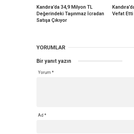
Ad
*
Daha sonraki yorumlarımda kullanılması için adım, e
Ana Sayfa
›
Genel
›
Fındık Rekoltesinde Büyük Çelişki! Koc