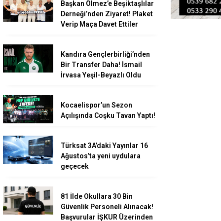
Başkan Ölmez’e Beşiktaşlılar
Derneği’nden Ziyaret! Plaket
Verip Maça Davet Ettiler
Kandıra Gençlerbirliği’nden
Bir Transfer Daha! İsmail
İrvasa Yeşil-Beyazlı Oldu
Kocaelispor’un Sezon
Açılışında Coşku Tavan Yaptı!
Türksat 3A’daki Yayınlar 16
Ağustos’ta yeni uydulara
geçecek
81 İlde Okullara 30 Bin
Güvenlik Personeli Alınacak!
Başvurular İŞKUR Üzerinden