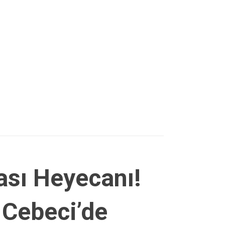
sı Heyecanı!
 Cebeci’de