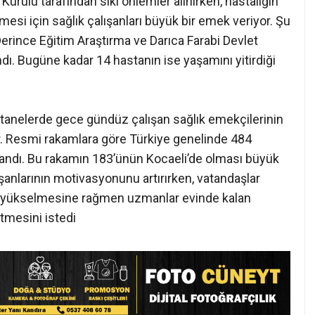
urulu tarafından sıkı önlemler alınırken, hastalığın
şmesi için sağlık çalışanları büyük bir emek veriyor. Şu
erince Eğitim Araştırma ve Darıca Farabi Devlet
ndı. Bugüne kadar 14 hastanın ise yaşamını yitirdiği
tanelerde gece gündüz çalışan sağlık emekçilerinin
r. Resmi rakamlara göre Türkiye genelinde 484
ıklandı. Bu rakamın 183’ünün Kocaeli’de olması büyük
ışanlarının motivasyonunu artırırken, vatandaşlar
sı yükselmesine rağmen uzmanlar evinde kalan
tmesini istedi