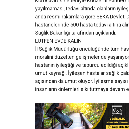
Koronavirüs nedeniyle Kocaeli İl Pandemi K
yayılmaması, tedavi altında olanların iyile
anda resmi rakamlara göre SEKA Devlet, D
hastanelerinde 500 hasta tedavi altına alı
Sağlık Bakanlığı tarafından açıklandı.
LÜTFEN EVDE KALIN
İl Sağlık Müdürlüğü öncülüğünde tüm has
moralini düzelten gelişmeler de yaşanıyo
hastanın iyileştiği ve taburcu edildiği aç
umut kaynağı. İyileşen hastalar sağlık çal
açısından da umut oluyor. İyileşme sayı
insanların önlemleri sıkı tutmaya devam e