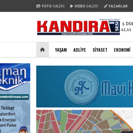
FOTO
GALERİ
VİDEO
GALERİ
YAZARLAR
DO
44,44
YAŞAM
ADLIYE
SIYASET
EKONOMI