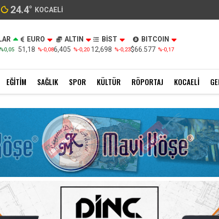
24.4
°
KOCAELI
LAR
EURO
ALTIN
BİST
BITCOIN
51,18
6,405
12,698
$66.577
%0,05
%-0,08
%-0,20
%-0,23
%-0,17
EĞITIM
SAĞLIK
SPOR
KÜLTÜR
RÖPORTAJ
KOCAELI
GE