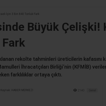
E-posta
*
-posta adresim ve site adresim bu tarayıcıya kaydedilsin.
aeli İçin 3 Bin 840 Tonluk Fark
inde Büyük Çelişki! 