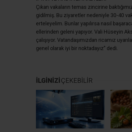
SIFIRLANAN YERDE VAKA ÇIKTI
Koronavirüs ile mücadelede Kocaeli’nin 
bayram alışverişi yoğunluğu karşısında İl
Vatandaşı defalarca alışverişi son güne b
Ergüney,“Büyük bir emek ile tam toparladı
vakaları sıfırladık. Ama yaşanan bu yoğu
dahi vaka çıkmaya başladı.
İFTAR VE HASTA ZİYARETLERİ
Çıkan vakaların temas zincirine baktığımız
gidilmiş. Bu ziyaretler nedeniyle 30-40 vak
erteleyelim. Bunlar yapılırsa nasıl başarac
ellerinden geleni yapıyor. Vali Hüseyin 
çalışıyor. Vatandaşımızdan ricamız uyarıla
genel olarak iyi bir noktadayız” dedi.