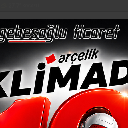
27.7
°
KOCAELI
LAR
EURO
ALTIN
BİST
BITCOIN
51,18
6,405
12,698
$66.577
%0,05
%-0,08
%-0,20
%-0,23
%-0,17
EĞITIM
SAĞLIK
SPOR
KÜLTÜR
RÖPORTAJ
KOCAELI
GE