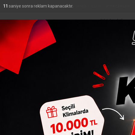
9
saniye sonra reklam kapanacaktır.
FOTO
GALERİ
VİDEO
GALERİ
YAZARLAR
DO
44,44
YAŞAM
ADLIYE
SIYASET
EKONOMI