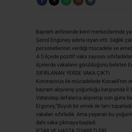
Bayram arifesinde kent merkezlerinde yaş
Şenol Engüney adeta isyan etti. Sağlık ça
personellerinin verdiği mücadele ve emeğ
4-5 ilçede pozitif vaka sayısını sıfırladık
ilçelerde vakaların görüldüğünü belirten E