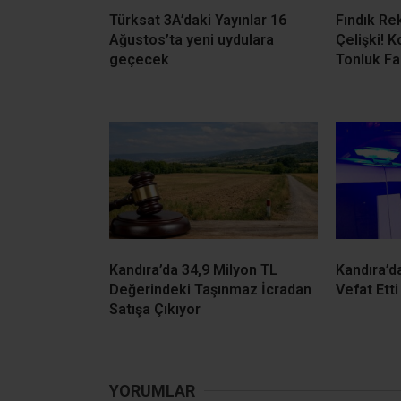
İLGİNİZİ
ÇEKEBİLİR
Türksat 3A’daki Yayınlar 16
Fındık Re
Ağustos’ta yeni uydulara
Çelişki! K
geçecek
Tonluk Fa