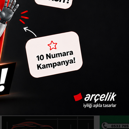
iderse nasıl
 Ergüney adeta isyan etti.
an ilçelerimizde yeni vakalar