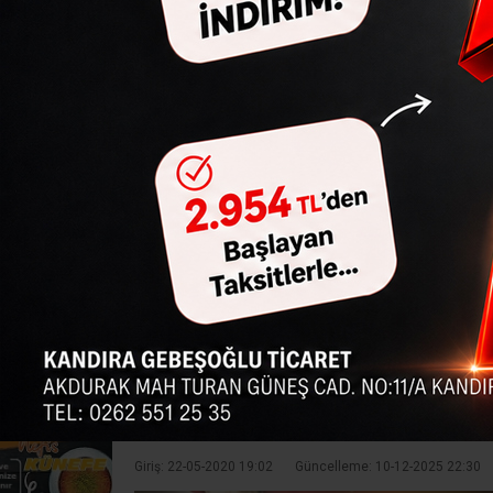
Ana Sayfa
›
Genel
›
İl Sağlık Müdürü isyan etti: ‘Böyle gid
İl Sağlık Müdür
başaracağız?’
Bayram öncesi sokaklarda yaşanan
Vatandaşı bayram öncesi defalarca
çıktı&quo
Giriş: 22-05-2020 19:02
Güncelleme: 10-12-2025 22:30