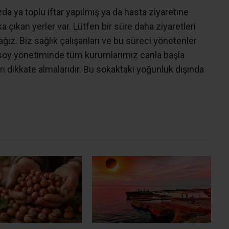
önemli gelişmeler kaydettiği dönemde başlayan
 Sağlık Müdürü Şenol Ergüney adeta isyan etti.
ırakmama konusunda uyardıklarını belirten
k dediğimizde yeniden vakalar çıkıyor. 4-5 ilçemizde
nluğun ardından 5 gündür vaka çıkmayan ilçemizde
da ya toplu iftar yapılmış ya da hasta ziyaretine
a çıkan yerler var. Lütfen bir süre daha ziyaretleri
ağız. Biz sağlık çalışanları ve bu süreci yönetenler
Aksoy yönetiminde tüm kurumlarımız canla başla
rı dikkate almalarıdır. Bu sokaktaki yoğunluk dışında