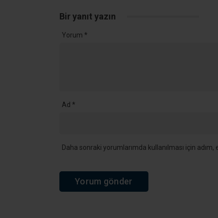
Kandıra’da 34,9 Milyon TL
Kandıra’d
Değerindeki Taşınmaz İcradan
Vefat Etti
Satışa Çıkıyor
YORUMLAR
Bir yanıt yazın
Yorum
*