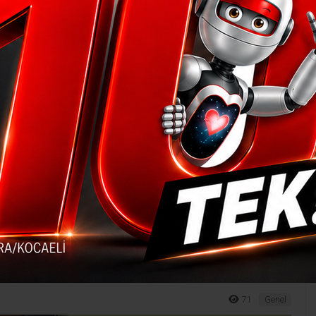
erse nasıl başaracağız?’
ü isyan etti: ‘Böyle g
 alışveriş yoğunluğuna karşı İl Sağlık Müdürü
 uyardıklarını söyleyen Ergüney,“Vaka sıfırlan
71
Genel