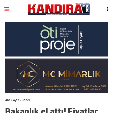
Ana Sayfa
›
Genel
Bakanlık el attı! Fiyatlar