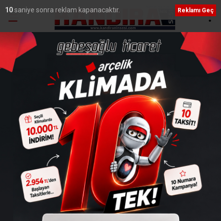
9
saniye sonra reklam kapanacaktır.
Reklamı Geç
Ana Sayfa
›
Genel
Kocaeli'de 400 Bin