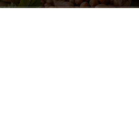
ABONE OL
Tarım ve Orman Bakanlığı koordinasyonunda yapılan
saha çalışmalarına göre Kocaeli’nde 2026 sezonunda
17 bin 430 ton kabuklu fındık üretimi bekleniyor. Buna
karşın, KFMİB adına hazırlanan rekolte raporunda ise
Kocaeli’nin üretimi 13 bin 590 ton olarak tahmin edildi.
İki kurumun Kocaeli için açıkladığı veriler arasında 3 bin
840 tonluk önemli bir fark bulunuyor.