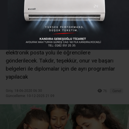
Öğrenciye İnternetten
Karne
13 Mart’tan bu yana okula gitmeyen öğrenciler
için yaz tatili cuma günü başlıyor. Karneler
elektronik posta yolu ile öğrencilere
gönderilecek. Takdir, teşekkür, onur ve başarı
belgeleri ile diplomalar için de ayrı programlar
yapılacak
Giriş: 18-06-2020 06:30
76
Genel
Güncelleme: 10-12-2025 21:09