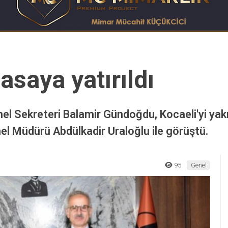
saya yatırıldı
el Sekreteri Balamir Gündoğdu, Kocaeli'yi yakın
enel Müdürü Abdülkadir Uraloğlu ile görüştü.
95
Genel