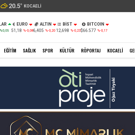
20.5
°
KOCAELI
LAR
EURO
ALTIN
BİST
BITCOIN
51,18
6,405
12,698
$66.577
%0,05
%-0,08
%-0,20
%-0,23
%-0,17
EĞITIM
SAĞLIK
SPOR
KÜLTÜR
RÖPORTAJ
KOCAELI
GE