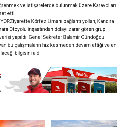
renmek ve istişarelerde bulunmak üzere Karayolları
et etti.
iyarette Körfez Limanı bağlantı yolları, Kandıra
mara Otoyolu inşaatından dolayı zarar gören grup
şverişi yapıldı. Genel Sekreter Balamir Gündoğdu
yan bu çalışmaların hız kesmeden devam ettiği ve en
cağı bilgisini aldı.