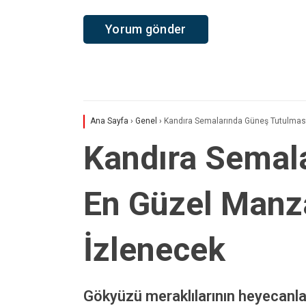
Ana Sayfa
›
Genel
›
Kandıra Semalarında Güneş Tutulması
Kandıra Semal
En Güzel Manza
İzlenecek
Gökyüzü meraklılarının heyecanl