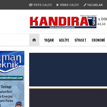
FOTO
GALERİ
VİDEO
GALERİ
YAZARLAR
DO
44,44
YAŞAM
ADLIYE
SIYASET
EKONOMI