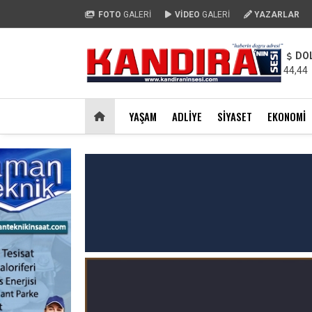
FOTO
GALERİ
VİDEO
GALERİ
YAZARLAR
DO
44,44
YAŞAM
ADLIYE
SIYASET
EKONOMI