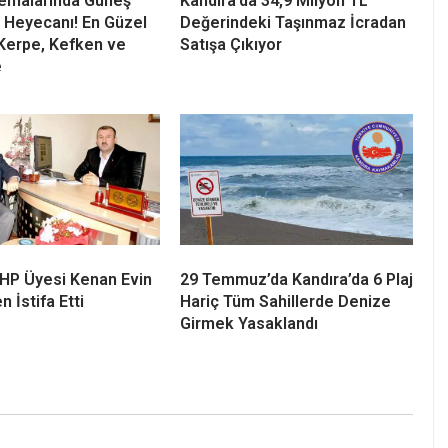
Semalarında Güneş
Kandıra’da 34,9 Milyon TL
 Heyecanı! En Güzel
Değerindeki Taşınmaz İcradan
Kerpe, Kefken ve
Satışa Çıkıyor
e
 CHP Üyesi Kenan Evin
29 Temmuz’da Kandıra’da 6 Plaj
n İstifa Etti
Hariç Tüm Sahillerde Denize
Girmek Yasaklandı