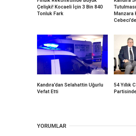
Fındık Rekoltesinde Büyük
Kandıra 
Çelişki! Kocaeli İçin 3 Bin 840
Tutulması
Tonluk Fark
Manzara 
Cebeci’d
Kandıra’dan Selahattin Uğurlu
54 Yıllık
Vefat Etti
Partisinde
YORUMLAR