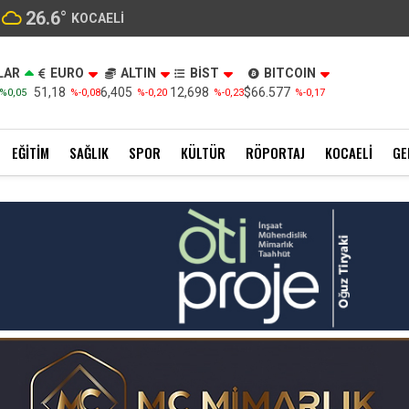
26.6
°
KOCAELI
LAR
EURO
ALTIN
BİST
BITCOIN
51,18
6,405
12,698
$66.577
%0,05
%-0,08
%-0,20
%-0,23
%-0,17
EĞITIM
SAĞLIK
SPOR
KÜLTÜR
RÖPORTAJ
KOCAELI
GE