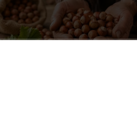
ABONE OL
Tarım ve Orman Bakanlığı koordinasyonunda yapılan
saha çalışmalarına göre Kocaeli’nde 2026 sezonunda
17 bin 430 ton kabuklu fındık üretimi bekleniyor. Buna
karşın, KFMİB adına hazırlanan rekolte raporunda ise