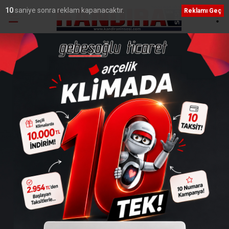
9
saniye sonra reklam kapanacaktır.
Reklamı Geç
Ana Sayfa
›
Genel
Kandıra Sahillerinde 173