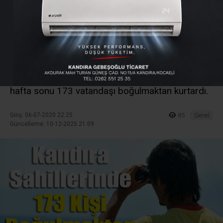
Kişi Boğulmaktan
Kurtarıldı
KOSKEM liderliğinde Kandıra sahillerinde görev
yapan Kocaeli Büyükşehir Belediyesi ekipleri
hafta sonu 173 vatandaşı boğulmaktan kurtardı.
Giriş: 06-07-2020 22:25
85
Genel
Güncelleme: 10-12-2025 21:09