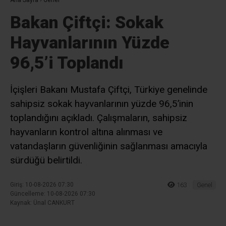
Ad
*
E-posta
*
Daha sonraki yorumlarımda kullanılması için adım, e-posta adresim
ve site adresim bu tarayıcıya kaydedilsin.
Ana Sayfa
›
Genel