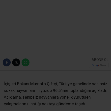
Bakan Çiftçi: Sokak
Hayvanlarının Yüzde
96,5’i Toplandı
İçişleri Bakanı Mustafa Çiftçi, Türkiye genelinde
sahipsiz sokak hayvanlarının yüzde 96,5’inin
toplandığını açıkladı. Çalışmaların, sahipsiz
hayvanların kontrol altına alınması ve
vatandaşların güvenliğinin sağlanması amacıyla
sürdüğü belirtildi.
Giriş: 10-08-2026 07:30
163
Genel
Güncelleme: 10-08-2026 07:30
Kaynak: Ünal CANKURT