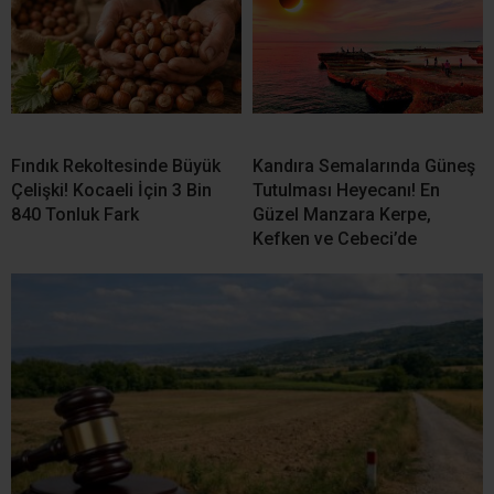
Resmi Gazete’de Yayımlandı: Plajlarda Yeni Dönem!
Bakanlığa Yetki Verildi
Bakan Çiftçi: Sokak
Türksat 3A’daki Yayınlar 16
Hayvanlarının Yüzde 96,5’i
Ağustos’ta yeni uydulara
Toplandı
geçecek