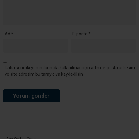
Kandıra’da 34,9 Milyon TL Değerindeki Taşınmaz İcradan
Satışa Çıkıyor
YORUMLAR
Bir yanıt yazın
Yorum
*