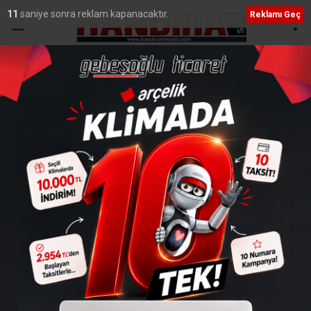
10
saniye sonra reklam kapanacaktır.
Reklamı Geç
Ana Sayfa
›
Genel
Kızımızı zorla kaçırdılar!