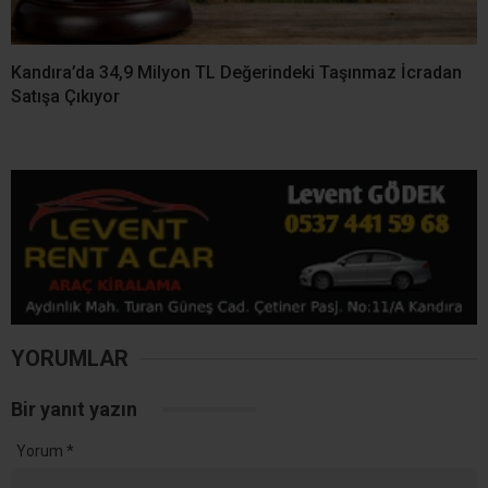
Fındık Rekoltesinde Büyük
Kandıra Semalarında Güneş
Çelişki! Kocaeli İçin 3 Bin
Tutulması Heyecanı! En
840 Tonluk Fark
Güzel Manzara Kerpe,
Kefken ve Cebeci’de