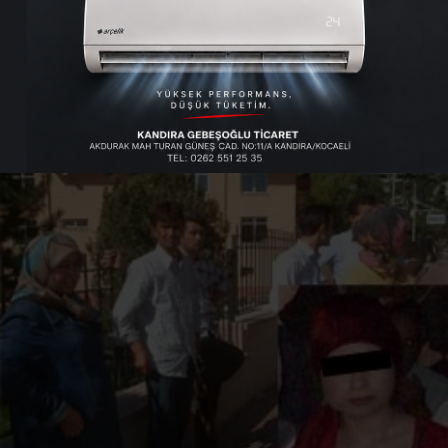
Kandırada ikamet eden Kaçar ailesi, 16 yaşındaki
kızları E.nin zorla kaçırıldığını iddia etti.
Giriş: 09-10-2009 16:36
105
Genel
Güncelleme: 10-12-2025 23:53