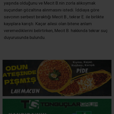
Salı sabahı işe gitmek için evden çıkan 16 yaşındaki
E.den haber alamayan aile, emniyete giderek kızlarının
kayıp olduğunu bildirdi. Konuyla ilgili dün yaşanan
gelişmede genç kızın Mecit B. isimli bir şahısın yanında
olduğu ortaya çıktı.
SUÇ DUYURUSUNDA BULUNDU
Bir yakını tarafından emniyete getirilen Mecit B., Nevin
Kaçar ve eşi Saffet Kaçarın iddiasına göre savcı
tarafından serbest bırakıldı. Aile kızlarının henüz 16
yaşında olduğunu ve Mecit B.nin zorla alıkoymak
suçundan gözaltına alınmasını istedi. İddiaya göre
savcının serbest bıraktığı Mecit B., tekrar E. ile birlikte
kayıplara karıştı. Kaçar ailesi olan bitene anlam
veremediklerini belirtirken, Mecit B. hakkında tekrar suç
duyurusunda bulundu.