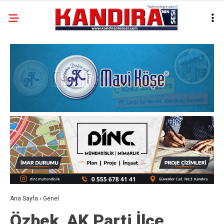
Ana Sayfa
›
Genel
Özbek, AK Parti İlçe