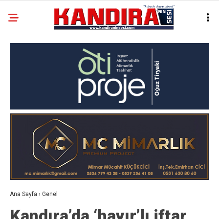
Ana Sayfa
›
Genel
Kandıra’da ‘hayır’lı iftar