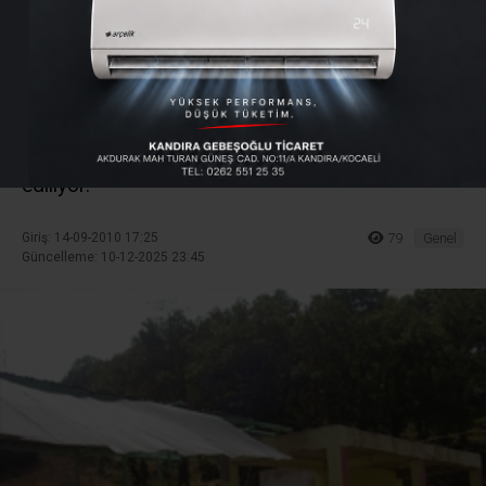
Suyu Çalındı
Kandıra Kefken arası Babatepesi mevkiinde
hayırseverler tarafından yaptırılan çeşme suyu
Natürel Piknik Tesisi tarafından çalındığı iddia
ediliyor.
Giriş: 14-09-2010 17:25
79
Genel
Güncelleme: 10-12-2025 23:45