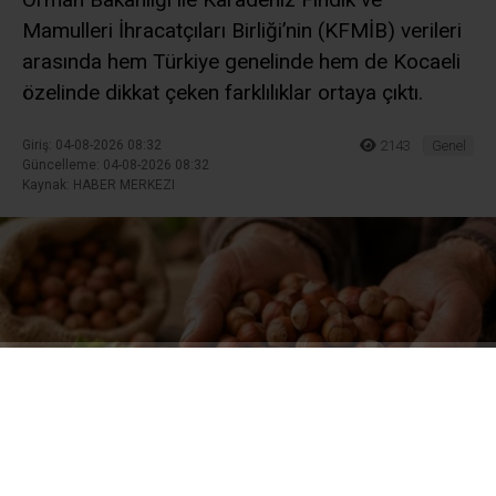
Mamulleri İhracatçıları Birliği’nin (KFMİB) verileri
arasında hem Türkiye genelinde hem de Kocaeli
özelinde dikkat çeken farklılıklar ortaya çıktı.
Giriş: 04-08-2026 08:32
2143
Genel
Güncelleme: 04-08-2026 08:32
Kaynak: HABER MERKEZI