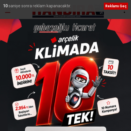
9
saniye sonra reklam kapanacaktır.
Reklamı Geç
Ana Sayfa
›
Genel
Hayırsever Çeşmesinin