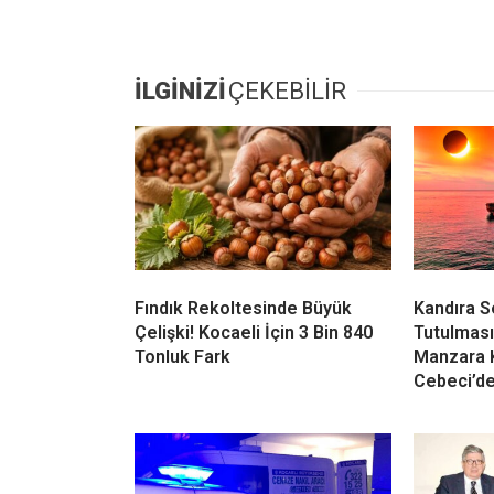
müdahalenin yapılmasını sağladı. Yapıla
tespit edildi ve köpeğe serum bağlandı.
herkesin büyük beğenisini topladı. Yazın c
hep basından kaçan Demir bu kez yine yü
saçlı) aslında Cebecinin kahramanı olarak 
hayatını kurtararak da ismini duyuran Demi
ilçemizde taktirle karşılandı.
İLGİNİZİ
ÇEKEBİLİR