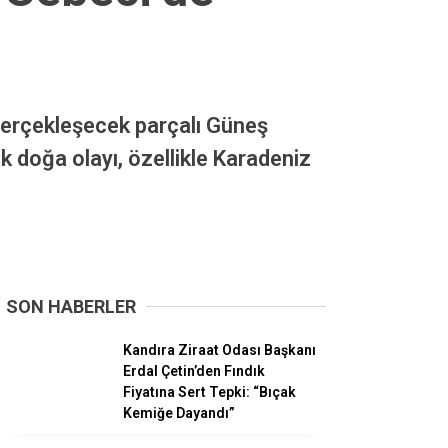
sı Heyecanı!
 Cebeci’de
erçekleşecek parçalı Güneş