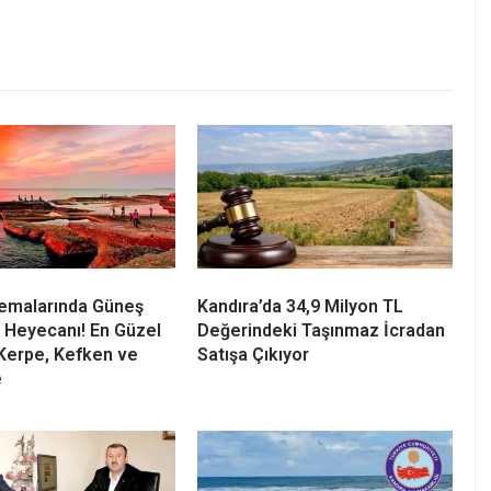
n müdahalenin ardından köpeğin zehirlenmiş olduğu
 Köpeğin yaşama dönmesi ile Cebecili Mustafa Demir
ebeci sahilinde onlarca kişinin hayatını kurtaran ama
zünü gizledi. Arkası dönük olan Mustafa Demir (uzun
biliniyor. Sahilde boğulma vakalarında çok kişinin
r, son olarak bir sokak köpeğinin hayatını kurtarması