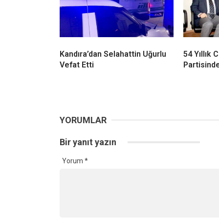
Fındık Rekoltesinde Büyük
Kandıra 
Çelişki! Kocaeli İçin 3 Bin 840
Tutulması
Tonluk Fark
Manzara 
Cebeci’d
Kandıra’dan Selahattin Uğurlu
54 Yıllık
Vefat Etti
Partisinde