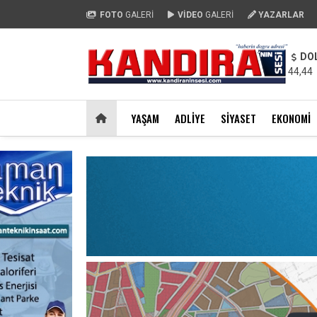
FOTO
GALERİ
VİDEO
GALERİ
YAZARLAR
DO
44,44
YAŞAM
ADLIYE
SIYASET
EKONOMI