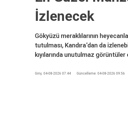
Ana Sayfa
›
Genel
›
Kandıra Semalarında Güneş Tutulması
Kandıra Semal
En Güzel Manza
İzlenecek
Gökyüzü meraklılarının heyecanl