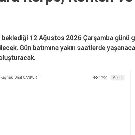
 Heyecanı! En Güzel Manzara Kerpe, Kefken ve Cebeci’de İzlenecek
arında Güneş Tutulma
ra Kerpe, Kefken ve
a beklediği 12 Ağustos 2026 Çarşamba günü g