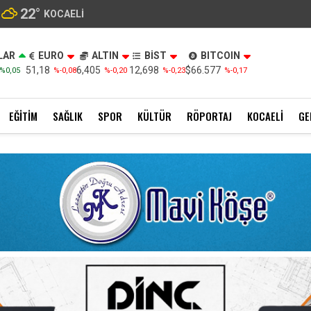
22
°
KOCAELI
LAR
EURO
ALTIN
BİST
BITCOIN
51,18
6,405
12,698
$66.577
%0,05
%-0,08
%-0,20
%-0,23
%-0,17
EĞITIM
SAĞLIK
SPOR
KÜLTÜR
RÖPORTAJ
KOCAELI
GE