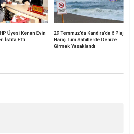
Semalarında Güneş
Kandıra’da 34,9 Milyon TL
 Heyecanı! En Güzel
Değerindeki Taşınmaz İcradan
Kerpe, Kefken ve
Satışa Çıkıyor
e
 CHP Üyesi Kenan Evin
29 Temmuz’da Kandıra’da 6 Plaj
n İstifa Etti
Hariç Tüm Sahillerde Denize