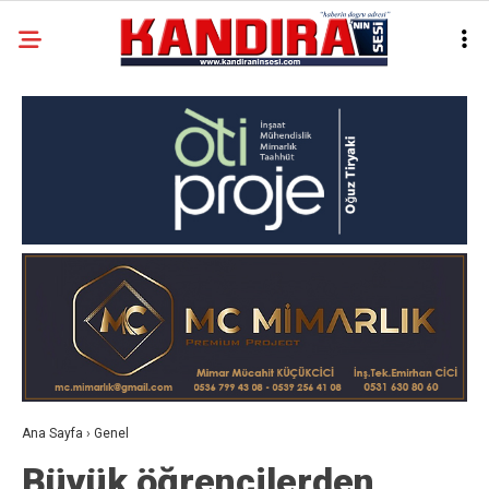
Ana Sayfa
›
Genel
Büyük öğrencilerden