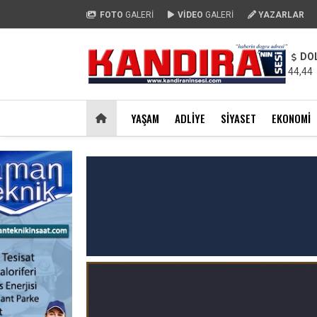
FOTO
GALERİ
VİDEO
GALERİ
YAZARLAR
DO
44,44
YAŞAM
ADLIYE
SIYASET
EKONOMI