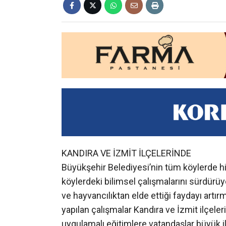
KANDIRA VE İZMİT İLÇELERİNDE
Büyükşehir Belediyesi’nin tüm köylerde h
köylerdeki bilimsel çalışmalarını sürdürü
ve hayvancılıktan elde ettiği faydayı art
yapılan çalışmalar Kandıra ve İzmit ilçel
uygulamalı eğitimlere vatandaşlar büyük il