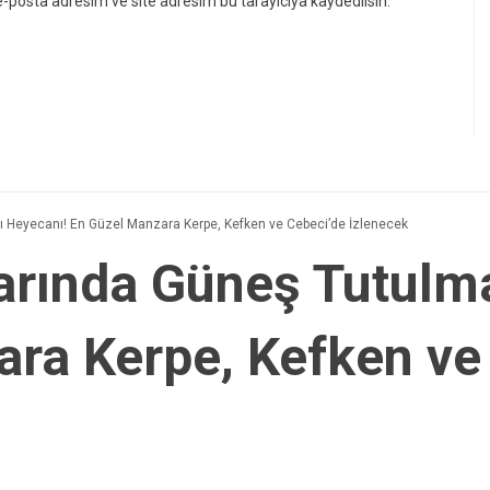
-posta adresim ve site adresim bu tarayıcıya kaydedilsin.
 Heyecanı! En Güzel Manzara Kerpe, Kefken ve Cebeci’de İzlenecek
arında Güneş Tutulma
ra Kerpe, Kefken ve