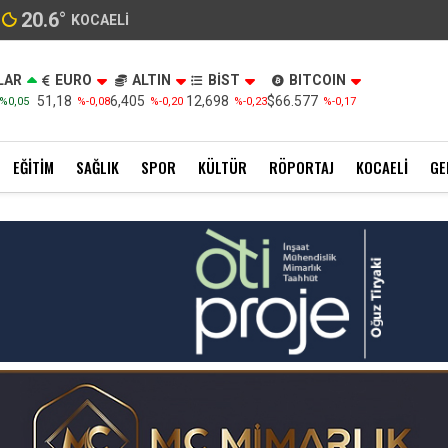
20.6
°
KOCAELI
LAR
EURO
ALTIN
BİST
BITCOIN
51,18
6,405
12,698
$66.577
%0,05
%-0,08
%-0,20
%-0,23
%-0,17
EĞITIM
SAĞLIK
SPOR
KÜLTÜR
RÖPORTAJ
KOCAELI
GE