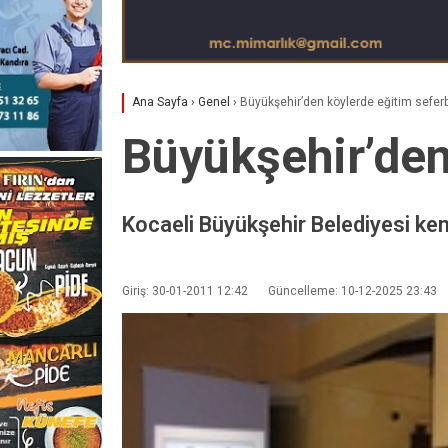
Ana Sayfa
›
Genel
›
Büyükşehir’den köylerde eğitim seferb
Büyükşehir’den
Kocaeli Büyükşehir Belediyesi ken
Giriş: 30-01-2011 12:42
Güncelleme: 10-12-2025 23:43