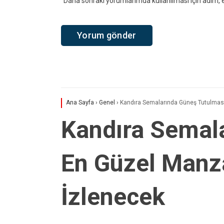
Daha sonraki yorumlarımda kullanılması için adım, e
Ana Sayfa
›
Genel
›
Kandıra Semalarında Güneş Tutulması
Kandıra Semal
En Güzel Manza
İzlenecek