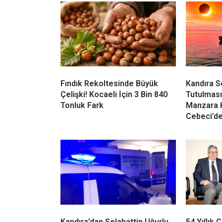
Fındık Rekoltesinde Büyük
Kandıra 
Çelişki! Kocaeli İçin 3 Bin 840
Tutulması
Tonluk Fark
Manzara 
Cebeci’d
Kandıra’dan Selahattin Uğurlu
54 Yıllık