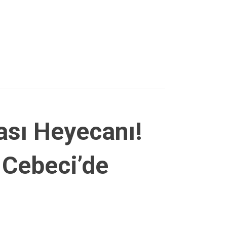
sı Heyecanı!
 Cebeci’de