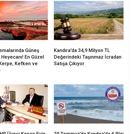
Semalarında Güneş
Kandıra’da 34,9 Milyon TL
 Heyecanı! En Güzel
Değerindeki Taşınmaz İcradan
Kerpe, Kefken ve
Satışa Çıkıyor
e
 CHP Üyesi Kenan Evin
29 Temmuz’da Kandıra’da 6 Plaj