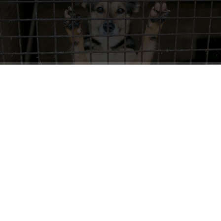
ABONE OL
İçişleri Bakanı Mustafa Çiftçi, Türkiye genelinde sahipsiz
sokak hayvanlarının yüzde 96,5’inin toplandığını açıkladı.
Açıklama, sahipsiz hayvanlara yönelik yürütülen
çalışmaların ulaştığı noktayı gündeme taşıdı.