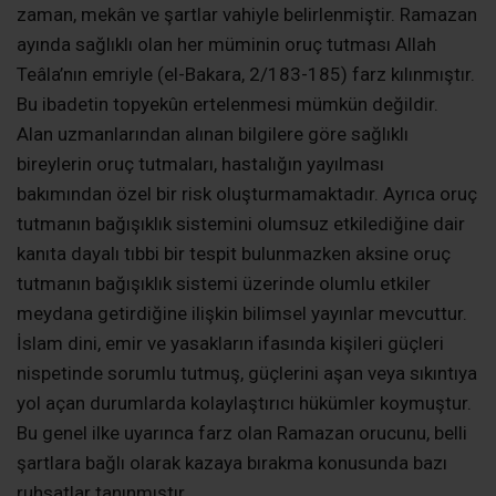
zaman, mekân ve şartlar vahiyle belirlenmiştir. Ramazan
ayında sağlıklı olan her müminin oruç tutması Allah
Teâla’nın emriyle (el-Bakara, 2/183-185) farz kılınmıştır.
Bu ibadetin topyekûn ertelenmesi mümkün değildir.
Alan uzmanlarından alınan bilgilere göre sağlıklı
bireylerin oruç tutmaları, hastalığın yayılması
bakımından özel bir risk oluşturmamaktadır. Ayrıca oruç
tutmanın bağışıklık sistemini olumsuz etkilediğine dair
kanıta dayalı tıbbi bir tespit bulunmazken aksine oruç
tutmanın bağışıklık sistemi üzerinde olumlu etkiler
meydana getirdiğine ilişkin bilimsel yayınlar mevcuttur.
İslam dini, emir ve yasakların ifasında kişileri güçleri
nispetinde sorumlu tutmuş, güçlerini aşan veya sıkıntıya
yol açan durumlarda kolaylaştırıcı hükümler koymuştur.
Bu genel ilke uyarınca farz olan Ramazan orucunu, belli
şartlara bağlı olarak kazaya bırakma konusunda bazı
ruhsatlar tanınmıştır.