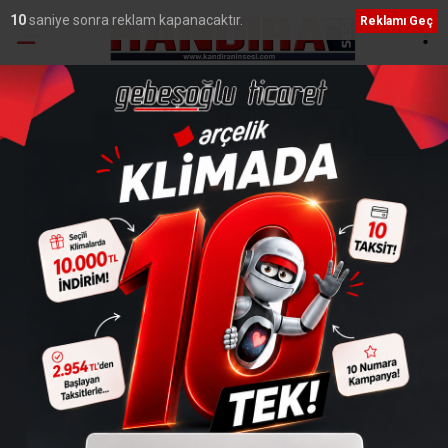
9
saniye sonra reklam kapanacaktır.
Reklamı Geç
Ana Sayfa
›
Genel
Diyanet'ten flaş ramazan