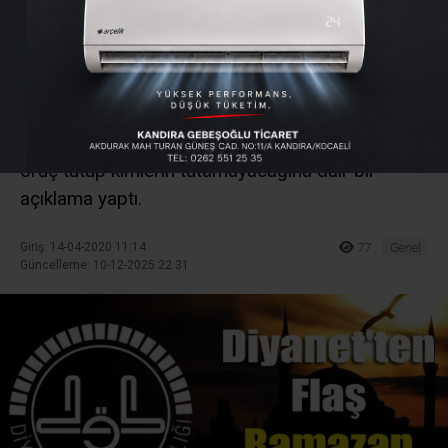
açıklaması
Din İşleri Yüksek Kurulu, Kovid-19 salgını
nedeniyle Ramazan ayı ve oruç ibadetiyle ilgili
vatandaşlardan gelen sorular üzerine, kimlerin
oruç tutup kimlerin tutamayacağına dair bir
açıklama yaptı.
Giriş: 14-04-2020 11:14
77
Genel
Güncelleme: 10-12-2025 22:31