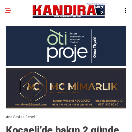
Ana Sayfa
›
Genel
Kocaeli’de bakın 2 günde