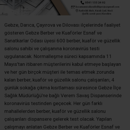
kalan berber, kuaför ve güzellik salonu çalışanları, 4
günlük sokağa çıkma kısıtlaması süresince Gebze İlçe
Sağlık Müdürlüğü’ne bağlı Verem Savaş Dispanserinde
koronavirüs testinden geçecek. Her gün farklı
mahallelerden berber, kuaför ve güzellik salonu
çalışanları dispansere gelerek test olacak. Yapılan
çalışmayı anlatan Gebze Berber ve Kuaförler Esnaf ve
Sanatkarlar Odası Başkanı Kenan Çelik, “Bu Covid-19
süreci dünyadaki tüm ülkelerde yaşandı ve bizim
ülkemizde de yaşanıyor. Bizler sektörde taşıyıcı
olduğumuz için, birebir elle temas uygulayarak bir işlem
yaptığımız için ilçe sağlık müdürlüğümüz ile önceki
günlerde yaptığımız çalışma neticesinde bugün Gebze
bölgesinde yani Gebze, Darıca, Çayırova ve Dilovası
bölgesindeki esnaf arkadaşlarımızın Covid-19 testlerini
yaptıracağız. Çünkü onların sağlıklı olmaları gerekir ki,
hizmet verdiğimiz insanlar geldiklerinde