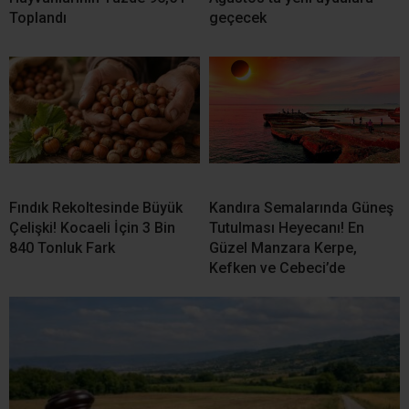
Kandıra’da 34,9 Milyon TL Değerindeki Taşınmaz İcradan
Satışa Çıkıyor