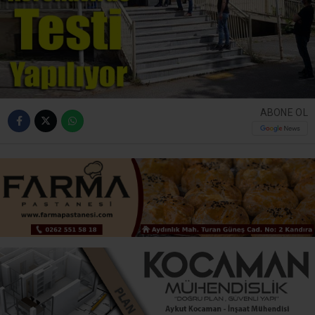
ABONE OL
Gebze, Darıca, Çayırova ve Dilovası ilçelerinde faaliyet
gösteren Gebze Berber ve Kuaförler Esnaf ve
Sanatkarlar Odası üyesi 600 berber, kuaför ve güzellik
salonu sahibi ve çalışanına koronavirüs testi
uygulanacak. Normalleşme süreci kapsamında 11
Mayıs’tan itibaren müşterilerini kabul etmeye başlayan
ve her gün birçok müşteri ile temas etmek zorunda