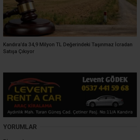
YORUMLAR
Bir yanıt yazın
Yorum
*
Ad
*
E-posta
*
Daha sonraki yorumlarımda kullanılması için adım, e-posta adresim
ve site adresim bu tarayıcıya kaydedilsin.