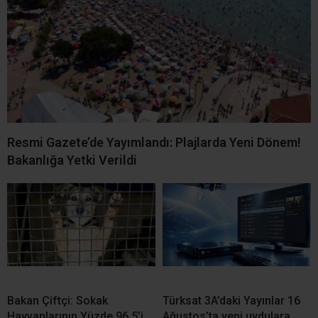
Bakan Çiftçi: Sokak
Türksat 3A’daki Yayınlar 16
Hayvanlarının Yüzde 96,5’i
Ağustos’ta yeni uydulara
Toplandı
geçecek
Fındık Rekoltesinde Büyük
Kandıra Semalarında Güneş
Çelişki! Kocaeli İçin 3 Bin
Tutulması Heyecanı! En
840 Tonluk Fark
Güzel Manzara Kerpe,
Kefken ve Cebeci’de