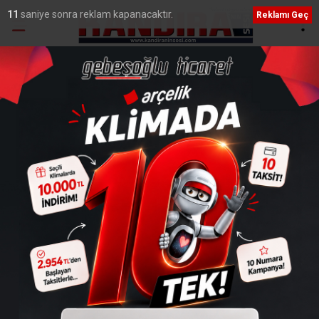
9
saniye sonra reklam kapanacaktır.
Reklamı Geç
Ana Sayfa
›
Genel
Kocaeli'de berber ve