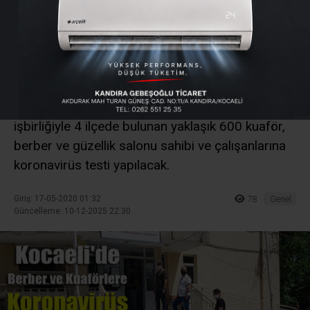
kuaförlere koronavirüs
testi yapılıyor
Gebze ilçe Sağlık Müdürlüğü ve Gebze Berber ve
Kuaförler Esnaf ve Sanatkarlar Odası'nın
işbirliğiyle 4 ilçede bulunan yaklaşık 600 kuaför,
berber ve güzellik salonu sahibi ve çalışanlarına
koronavirüs testi yapılacak.
Giriş: 17-05-2020 01:32
78
Genel
Güncelleme: 10-12-2025 22:30