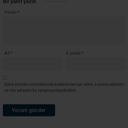
Ana Sayfa
›
Genel
Bakan Çiftçi: Sokak
Hayvanlarının Yüzde
96,5’i Toplandı
İçişleri Bakanı Mustafa Çiftçi, Türkiye genelinde
sahipsiz sokak hayvanlarının yüzde 96,5’inin
toplandığını açıkladı. Çalışmaların, sahipsiz
hayvanların kontrol altına alınması ve
vatandaşların güvenliğinin sağlanması amacıyla
sürdüğü belirtildi.