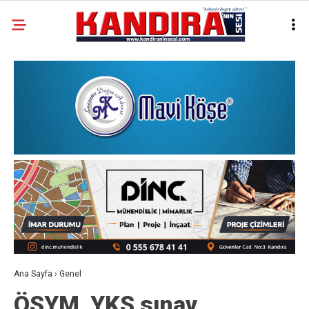
Ana Sayfa
›
Genel
ÖSYM, YKS sınav