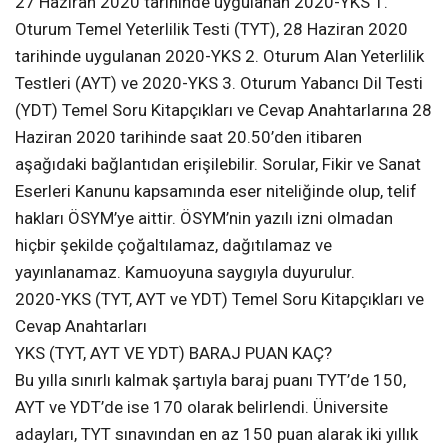
27 Haziran 2020 tarihinde uygulanan 2020-YKS 1.
Oturum Temel Yeterlilik Testi (TYT), 28 Haziran 2020
tarihinde uygulanan 2020-YKS 2. Oturum Alan Yeterlilik
Testleri (AYT) ve 2020-YKS 3. Oturum Yabancı Dil Testi
(YDT) Temel Soru Kitapçıkları ve Cevap Anahtarlarına 28
Haziran 2020 tarihinde saat 20.50’den itibaren
aşağıdaki bağlantıdan erişilebilir. Sorular, Fikir ve Sanat
Eserleri Kanunu kapsamında eser niteliğinde olup, telif
hakları ÖSYM’ye aittir. ÖSYM’nin yazılı izni olmadan
hiçbir şekilde çoğaltılamaz, dağıtılamaz ve
yayınlanamaz. Kamuoyuna saygıyla duyurulur.
2020-YKS (TYT, AYT ve YDT) Temel Soru Kitapçıkları ve
Cevap Anahtarları
YKS (TYT, AYT VE YDT) BARAJ PUAN KAÇ?
Bu yılla sınırlı kalmak şartıyla baraj puanı TYT’de 150,
AYT ve YDT’de ise 170 olarak belirlendi. Üniversite
adayları, TYT sınavından en az 150 puan alarak iki yıllık